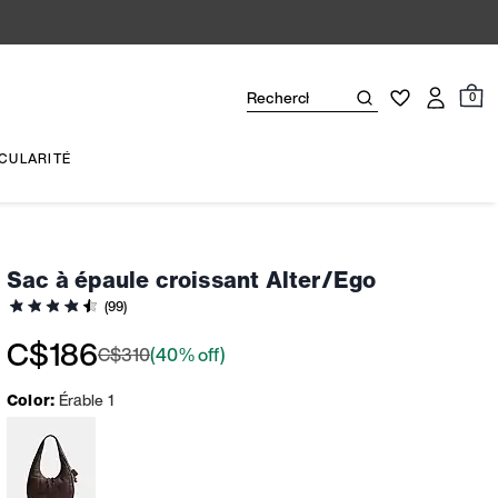
0
CULARITÉ
Sac à épaule croissant Alter/Ego
(99)
C$186
C$310
(40% off)
Color:
Érable 1