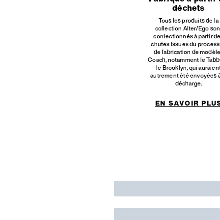
déchets
Tous les produits de la
collection Alter/Ego son
confectionnés à partir d
chutes issues du proces
de fabrication de modèl
Coach, notamment le Tabb
le Brooklyn, qui auraien
autrement été envoyées à
décharge.
EN SAVOIR PLU