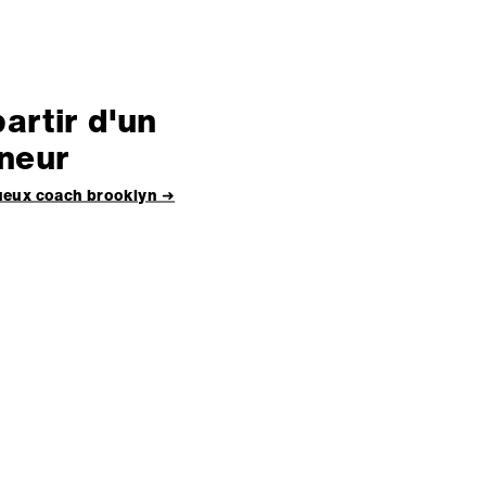
partir d'un
îneur
xueux coach brooklyn ➜