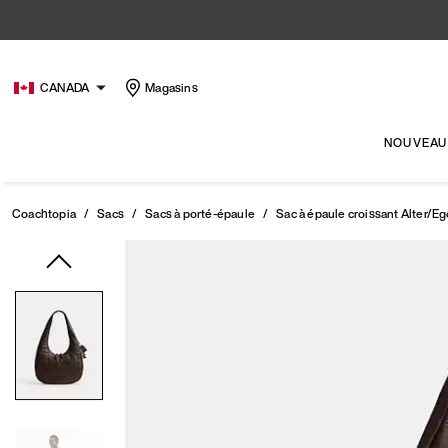
CANADA
Magasins
NOUVEAU
Coachtopia
/
Sacs
/
Sacs à porté-épaule
/
Sac à épaule croissant Alter/E