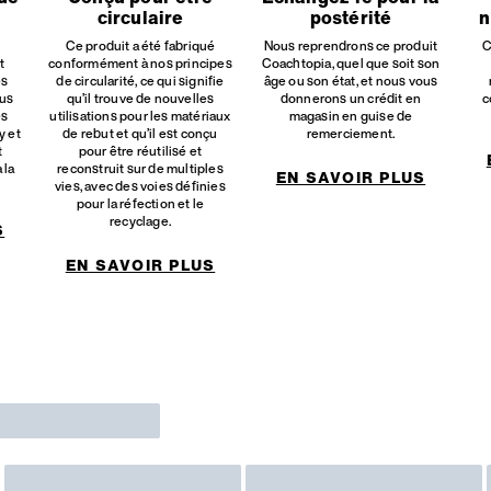
circulaire
postérité
n
Ce produit a été fabriqué
Nous reprendrons ce produit
C
t
conformément à nos principes
Coachtopia, quel que soit son
es
de circularité, ce qui signifie
âge ou son état, et nous vous
sus
qu’il trouve de nouvelles
donnerons un crédit en
c
es
utilisations pour les matériaux
magasin en guise de
y et
de rebut et qu’il est conçu
remerciement.
t
pour être réutilisé et
 la
reconstruit sur de multiples
EN SAVOIR PLUS
vies, avec des voies définies
pour la réfection et le
recyclage.
S
EN SAVOIR PLUS