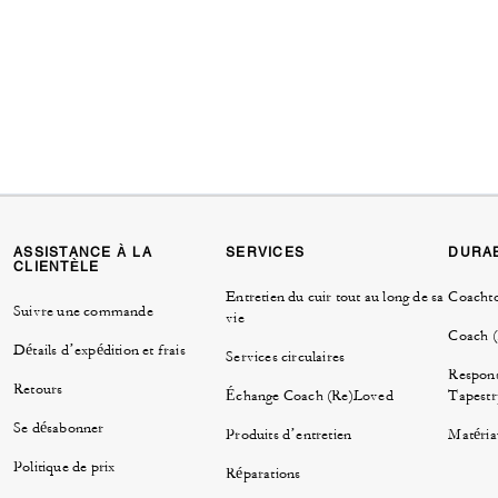
ASSISTANCE À LA
SERVICES
DURAB
CLIENTÈLE
Entretien du cuir tout au long de sa
Coacht
Suivre une commande
vie
Coach 
Détails d’expédition et frais
Services circulaires
Respons
Retours
Échange Coach (Re)Loved
Tapestr
Se désabonner
Produits d’entretien
Matéria
Politique de prix
Réparations