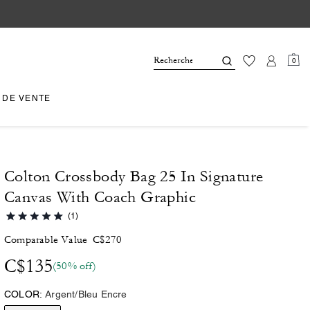
0
 DE VENTE
Colton Crossbody Bag 25 In Signature
Canvas With Coach Graphic
(1)
Comparable Value
C$270
C$135
(50% off)
COLOR:
Argent/Bleu Encre