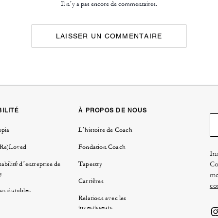
Il n’y a pas encore de commentaires.
LAISSER UN COMMENTAIRE
ILITÉ
À PROPOS DE NOUS
opia
L’histoire de Coach
(Re)Loved
Fondation Coach
In
Co
abilité d’entreprise de
Tapestry
y
mo
Carrières
co
ux durables
Relations avec les
investisseurs