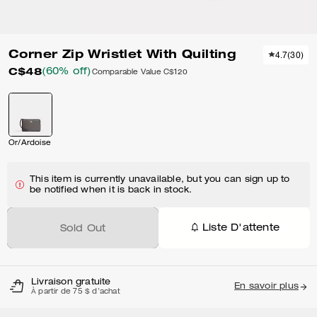
Corner Zip Wristlet With Quilting
4.7
(
30
)
C$48
(60% off)
Comparable Value
C$120
Or/Ardoise
This item is currently unavailable, but you can sign up to
be notified when it is back in stock.
Liste D'attente
Sold Out
Livraison gratuite
En savoir plus
À partir de 75 $ d'achat