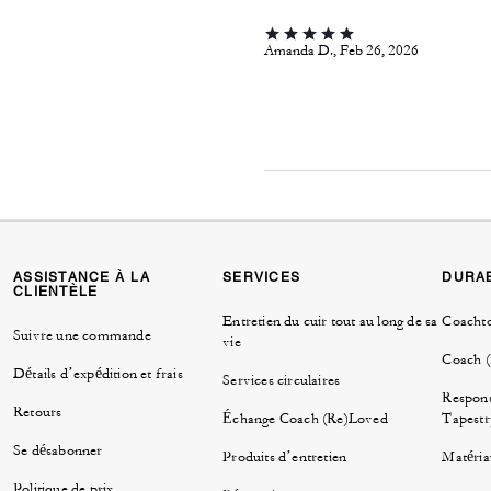
Amanda D., Feb 26, 2026
ASSISTANCE À LA
SERVICES
DURAB
CLIENTÈLE
Entretien du cuir tout au long de sa
Coacht
Suivre une commande
vie
Coach 
Détails d’expédition et frais
Services circulaires
Respons
Retours
Échange Coach (Re)Loved
Tapestr
Se désabonner
Produits d’entretien
Matéria
Politique de prix