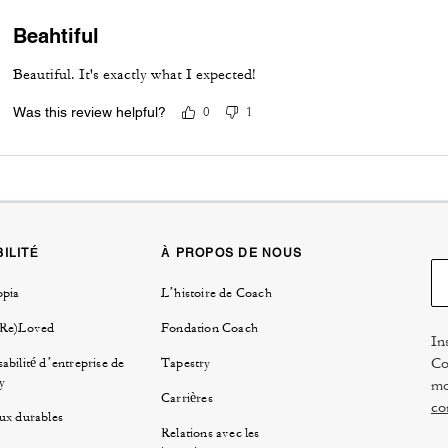
Beahtiful
Beautiful. It's exactly what I expected!
Was this review helpful?
0
1
ILITÉ
À PROPOS DE NOUS
opia
L’histoire de Coach
(Re)Loved
Fondation Coach
In
Co
abilité d’entreprise de
Tapestry
y
mo
Carrières
co
ux durables
Relations avec les