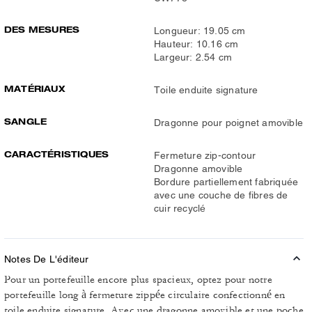
DES MESURES
Longueur: 19.05 cm
Hauteur: 10.16 cm
Largeur: 2.54 cm
MATÉRIAUX
Toile enduite signature
SANGLE
Dragonne pour poignet amovible
CARACTÉRISTIQUES
Fermeture zip-contour
Dragonne amovible
Bordure partiellement fabriquée
avec une couche de fibres de
cuir recyclé
Notes De L'éditeur
Pour un portefeuille encore plus spacieux, optez pour notre
portefeuille long à fermeture zippée circulaire confectionné en
toile enduite signature. Avec une dragonne amovible et une poche