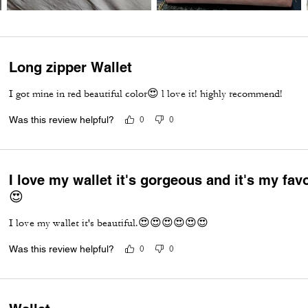
Long zipper Wallet
I got mine in red beautiful color😍 l love it! highly recommend!
Was this review helpful?
0
0
I love my wallet it's gorgeous and it's my fav
😍
I love my wallet it's beautiful.😍😍😍😍😍😍
Was this review helpful?
0
0