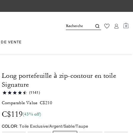
0
 DE VENTE
Long portefeuille à zip-contour en toile
Signature
(1141)
Comparable Value
C$210
C$119
(43% off)
COLOR:
Toile Exclusive/Argent/Sable/Taupe