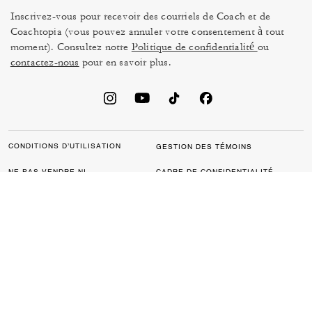
Inscrivez-vous pour recevoir des courriels de Coach et de
Coachtopia (vous pouvez annuler votre consentement à tout
moment). Consultez notre
Politique de confidentialité
ou
contactez-nous
pour en savoir plus.
CONDITIONS D’UTILISATION
GESTION DES TÉMOINS
NE PAS VENDRE NI
CADRE DE CONFIDENTIALITÉ
PARTAGER MES
DES DONNÉES : POLITIQUE
RENSEIGNEMENTS
DE CONFIDENTIALITÉ POUR
PERSONNELS
LES CONSOMMATEURS
LOI SUR LA TRANSPARENCE
POLITIQUE DE
DE LA CALIFORNIE & LOI SUR
CONFIDENTIALITÉ
L’ESCLAVAGE MODERNE DU
ROYAUME UNI
PROTECTION DE LA MARQUE
ACCESSIBILITÉ
RÉTROACTION