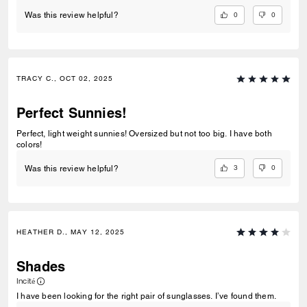
0
0
Was this review helpful?
TRACY C., OCT 02, 2025
Perfect Sunnies!
Perfect, light weight sunnies! Oversized but not too big. I have both
colors!
3
0
Was this review helpful?
HEATHER D., MAY 12, 2025
Shades
Incité
I have been looking for the right pair of sunglasses. I’ve found them.