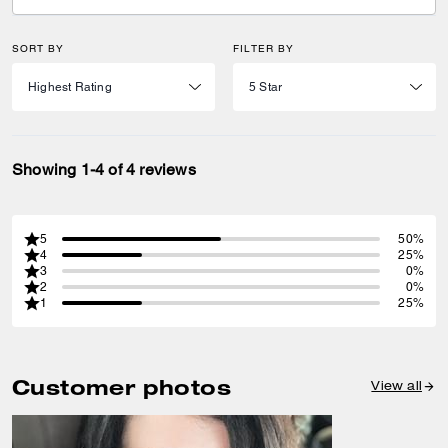
SORT BY
FILTER BY
Showing 1-4 of 4 reviews
5
50%
4
25%
3
0%
2
0%
1
25%
Customer photos
View all