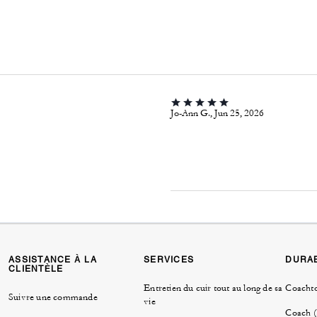
Jo-Ann G., Jun 25, 2026
ASSISTANCE À LA
SERVICES
DURAB
CLIENTÈLE
Entretien du cuir tout au long de sa
Coacht
Suivre une commande
vie
Coach 