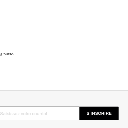
ng purse.
S’INSCRIRE