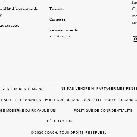
In
Co
abilité d’entreprise de
Tapestry
y
mo
Carrières
co
ux durables
Relations avec les
investisseurs
NE PAS VENDRE NI PARTAGER MES REN
GESTION DES TÉMOINS
TIALITÉ DES DONNÉES : POLITIQUE DE CONFIDENTIALITÉ POUR LES CON
VAGE MODERNE DU ROYAUME UNI
POLITIQUE DE CONFIDENTIALITÉ
RÉTROACTION
© 2026 COACH. TOUS DROITS RÉSERVÉS.