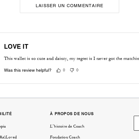
LAISSER UN COMMENTAIRE
LOVE IT
This wallet is so cute and dainty, my regret is I never got the matchi
Was this review helpful?
0
0
ILITÉ
À PROPOS DE NOUS
opia
L’histoire de Coach
(Re)Loved
Fondation Coach