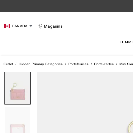
Magasins
CANADA
FEMM
Outlet
/
Hidden Primary Categories
/
Portefeuilles
/
Porte-cartes
/
Mini Sk