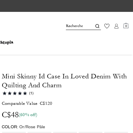
0
Mini Skinny Id Case In Loved Denim With
Quilting And Charm
(1)
Comparable Value
C$120
C$48
(60% off)
COLOR:
Or/Rose Pâle