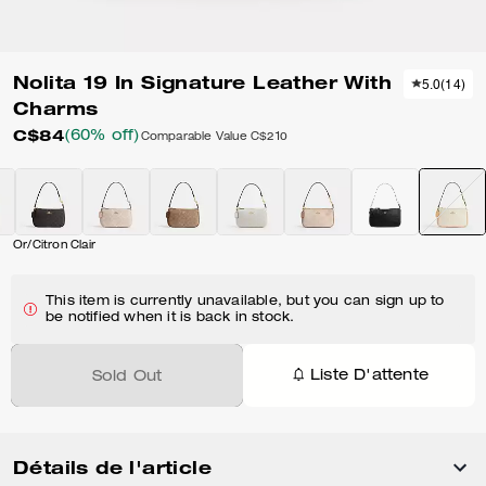
Nolita 19 In Signature Leather With
5.0
(
14
)
Charms
C$84
(60% off)
Comparable Value
C$210
Or/Citron Clair
This item is currently unavailable, but you can sign up to
be notified when it is back in stock.
Liste D'attente
Sold Out
Détails de l'article