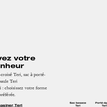
vez votre
nheur
croisé Teri, sac à porté-
paule Teri
i : choisissez votre forme
préférée.
asiner Teri