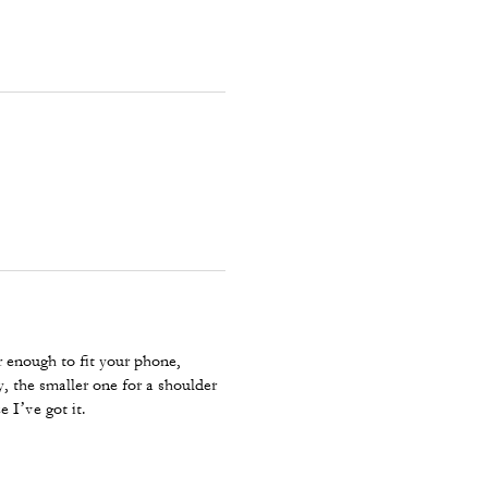
er enough to fit your phone,
dy, the smaller one for a shoulder
e I’ve got it.