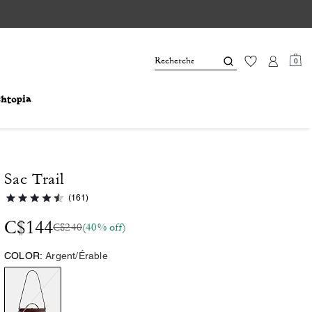
0
Sac Trail
(161)
C$144
C$240
(40% off)
COLOR:
Argent/Érable