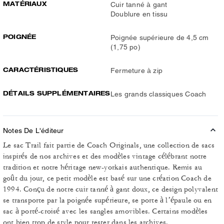
MATÉRIAUX
Cuir tanné à gant
Doublure en tissu
POIGNÉE
Poignée supérieure de 4,5 cm
(1,75 po)
CARACTÉRISTIQUES
Fermeture à zip
DÉTAILS SUPPLÉMENTAIRES
Les grands classiques Coach
Notes De L'éditeur
Le sac Trail fait partie de Coach Originals, une collection de sacs
inspirés de nos archives et des modèles vintage célébrant notre
tradition et notre héritage new-yorkais authentique. Remis au
goût du jour, ce petit modèle est basé sur une création Coach de
1994. Conçu de notre cuir tanné à gant doux, ce design polyvalent
se transporte par la poignée supérieure, se porte à l’épaule ou en
sac à porté-croisé avec les sangles amovibles. Certains modèles
ont bien trop de style pour rester dans les archives.