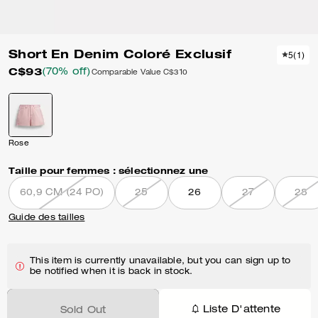
Short En Denim Coloré Exclusif
5
(
1
)
C$93
(70% off)
Comparable Value
C$310
Rose
Taille pour femmes :
sélectionnez une
60,9 CM (24 PO)
25
26
27
28
Guide des tailles
This item is currently unavailable, but you can sign up to
be notified when it is back in stock.
Liste D'attente
Sold Out