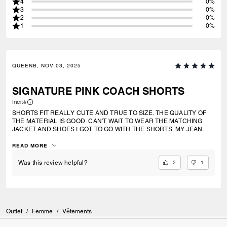
4
0%
3
0%
2
0%
1
0%
QUEENB, NOV 03, 2025
SIGNATURE PINK COACH SHORTS
Incité
SHORTS FIT REALLY CUTE AND TRUE TO SIZE. THE QUALITY OF
THE MATERIAL IS GOOD. CAN'T WAIT TO WEAR THE MATCHING
JACKET AND SHOES I GOT TO GO WITH THE SHORTS. MY JEAN
SIZE IS BETWEEN 29-31" IN THE WAIST DEPENDING ON THE
MATERIAL. I FIT A 31" WAIST IN THESE.
READ MORE
2
1
Was this review helpful?
Outlet
/
Femme
/
Vêtements