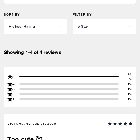
SORT BY
FILTER BY
Showing 1-4 of 4 reviews
100
5
%
4
0%
3
0%
2
0%
1
0%
VICTORIA G., JUL 08, 2026
Too cute 🥰