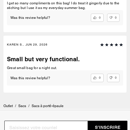
I get so many compliments on this bag! I do treat it gingerly due to the
stiching but I use it as my everyday summer bag.
0
0
Was this review helpful?
KAREN S., JUN 29, 2026
Small but very functional.
Great small bag for a night out.
0
0
Was this review helpful?
Outlet
/
Sacs
/
Sacs à porté-épaule
S’INSCRIRE