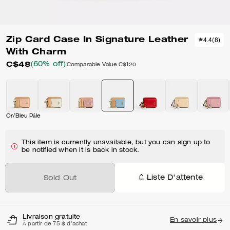
Zip Card Case In Signature Leather
4.4
(
8
)
With Charm
C$48
(60% off)
Comparable Value
C$120
Or/Bleu Pâle
This item is currently unavailable, but you can sign up to
be notified when it is back in stock.
Liste D'attente
Sold Out
Livraison gratuite
En savoir plus
À partir de 75 $ d'achat