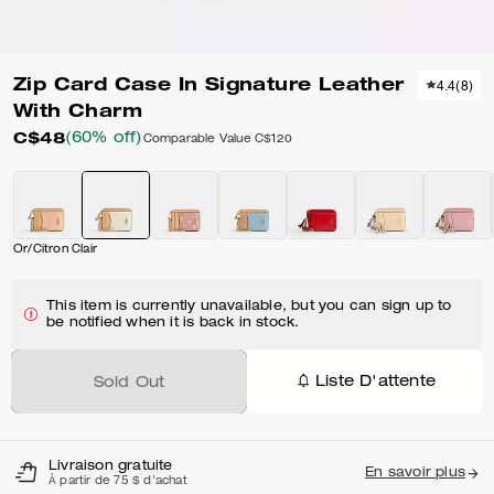
Zip Card Case In Signature Leather
4.4
(
8
)
With Charm
C$48
(60% off)
Comparable Value
C$120
Or/Citron Clair
This item is currently unavailable, but you can sign up to
be notified when it is back in stock.
Liste D'attente
Sold Out
Livraison gratuite
En savoir plus
À partir de 75 $ d'achat