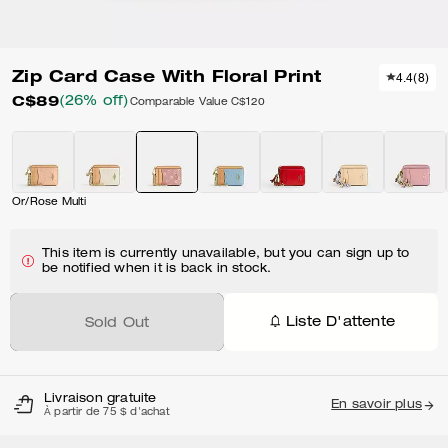
Zip Card Case With Floral Print
4.4
(
8
)
C$89
(26% off)
Comparable Value
C$120
Or/Rose Multi
This item is currently unavailable, but you can sign up to
be notified when it is back in stock.
Liste D'attente
Sold Out
Livraison gratuite
En savoir plus
À partir de 75 $ d'achat