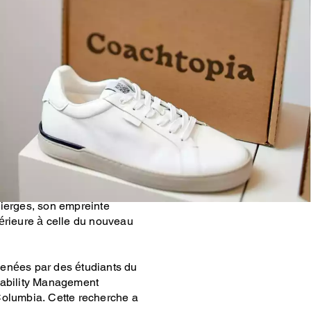
ous les produits Coachtopia
l Coach et en développant
t de recyclage, nous nous
rée de vie de nos produits et
roduit est restauré, réparé
place d’un nouveau produit
vierges, son empreinte
érieure à celle du nouveau
enées par des étudiants du
nability Management
Columbia. Cette recherche a