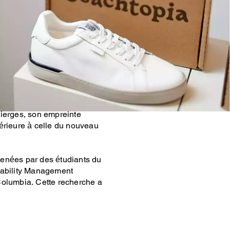
ous les produits Coachtopia
l Coach et en développant
t de recyclage, nous nous
rée de vie de nos produits et
roduit est restauré, réparé
place d’un nouveau produit
vierges, son empreinte
érieure à celle du nouveau
enées par des étudiants du
nability Management
Columbia. Cette recherche a