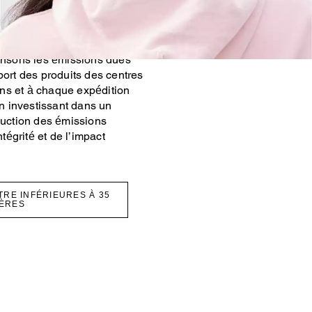
es d’expédition en
burants plus propres (pour
Grâce à notre partenariat
nsons les émissions dues
port des produits des centres
ns et à chaque expédition
 investissant dans un
éduction des émissions
ntégrité et de l’impact
TRE INFÉRIEURES À 35
ÈRES