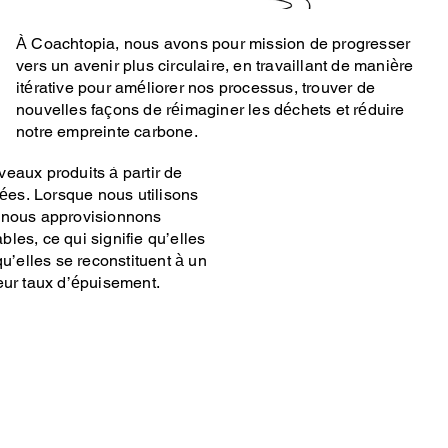
À Coachtopia, nous avons pour mission de progresser
vers un avenir plus circulaire, en travaillant de manière
 été conçu avec l’intention
itérative pour améliorer nos processus, trouver de
 matières premières vierges,
nouvelles façons de réimaginer les déchets et réduire
te 38 % des émissions de gaz
notre empreinte carbone.
ie de la mode. Dans cette
eaux produits à partir de
lées. Lorsque nous utilisons
 nous approvisionnons
les, ce qui signifie qu’elles
qu’elles se reconstituent à un
eur taux d’épuisement.