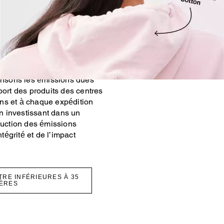
ompensées par deux
tre partenariat avec
sons les émissions des
maritime depuis nos
es d’expédition en
burants plus propres (pour
Grâce à notre partenariat
nsons les émissions dues
port des produits des centres
ns et à chaque expédition
 investissant dans un
éduction des émissions
ntégrité et de l’impact
TRE INFÉRIEURES À 35
ÈRES