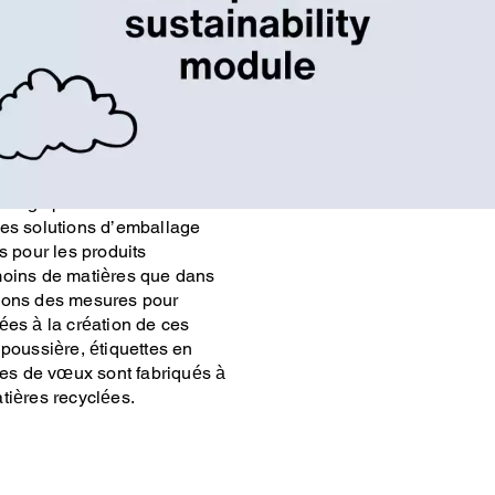
ent à réduire et à éliminer
s nos magasins de détail,
 avec les produits
de sac de magasinage, de sac
u. Notre boîte à chaussures
ervir de boîte de
nage portable et de boîte
ces solutions d’emballage
s pour les produits
moins de matières que dans
nons des mesures pour
ées à la création de ces
 poussière, étiquettes en
rtes de vœux sont fabriqués à
tières recyclées.