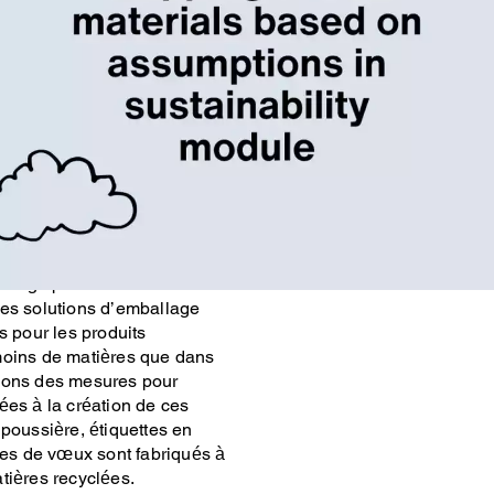
ent à réduire et à éliminer
s nos magasins de détail,
 avec les produits
de sac de magasinage, de sac
u. Notre boîte à chaussures
ervir de boîte de
nage portable et de boîte
ces solutions d’emballage
s pour les produits
moins de matières que dans
nons des mesures pour
ées à la création de ces
 poussière, étiquettes en
rtes de vœux sont fabriqués à
tières recyclées.