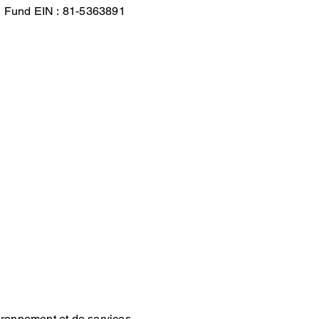
si Fund EIN : 81-5363891
ironnement et de services