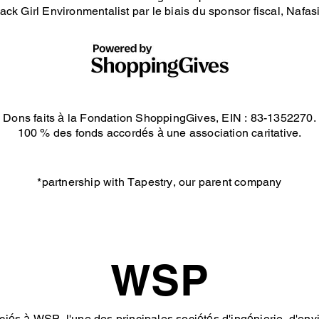
ack Girl Environmentalist par le biais du sponsor fiscal, Nafa
Dons faits à la Fondation ShoppingGives, EIN : 83-1352270.
100 % des fonds accordés à une association caritative.
*partnership with Tapestry, our parent company
WSP
s à WSP, l'une des principales sociétés d'ingénierie, d'env