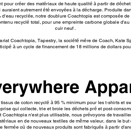
pour créer des matériaux de haute qualité à partir de déchets 
i auraient autrement été envoyées à la décharge. Produite dan
% d'eau recyclée, notre doublure Coachtopia est composée de 
ontenu recyclé total, pour une empreinte carbone globale d'au 
cuir neuf .
nariat Coachtopia, Tapestry, la société mère de Coach, Kate S
icipé à un cycle de financement de 18 millions de dollars po
erywhere Appa
issus de coton recyclé à 95 % minimum pour les t-shirts et 
rise qui collecte, trie et broie les déchets pré et post-cons
ent Coachtopia n'est plus utilisable, nous prévoyons de travail
ériaux en de nouveaux textiles de même valeur, dans le but d
e fermée où de nouveaux produits sont fabriqués à partir d'an