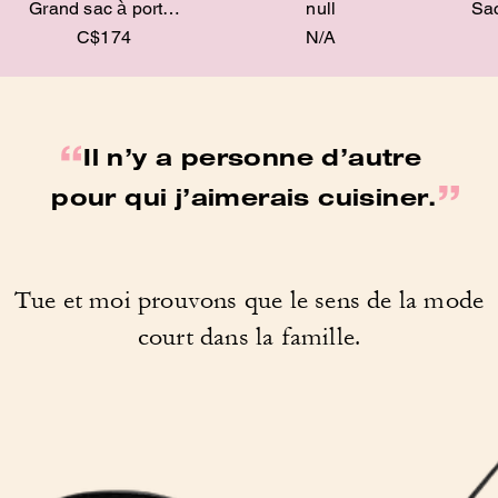
Grand sac à porté-
null
Sac
épaule Laurel
dôme
C$174
N/A
“
Il n’y a personne d’autre
”
pour qui j’aimerais cuisiner.
Tue et moi prouvons que
le sens de la mode
court dans la famille.