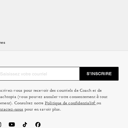
mes
S’INSCRIRE
scrivez-vous pour recevoir des courriels de Coach et de
achtopia (vous pouvez annuler votre consentement à tout
ment). Consultez notre
Politique de confidentialité
ou
ntactez-nous
pour en savoir plus.