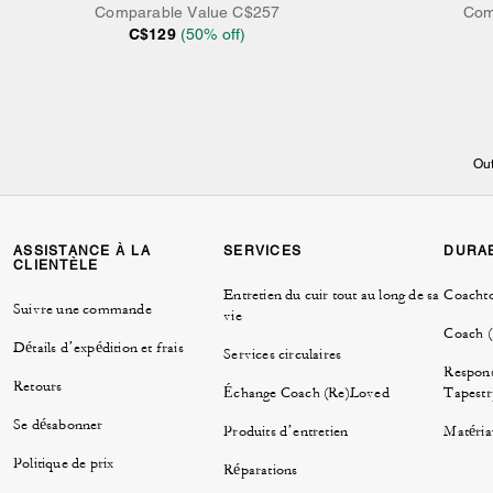
Comparable Value
C$257
Com
C$129
(
50
% off)
Out
ASSISTANCE À LA
SERVICES
DURAB
CLIENTÈLE
Entretien du cuir tout au long de sa
Coacht
Suivre une commande
vie
Coach 
Détails d’expédition et frais
Services circulaires
Respons
Retours
Échange Coach (Re)Loved
Tapestr
Se désabonner
Produits d’entretien
Matéria
Politique de prix
Réparations