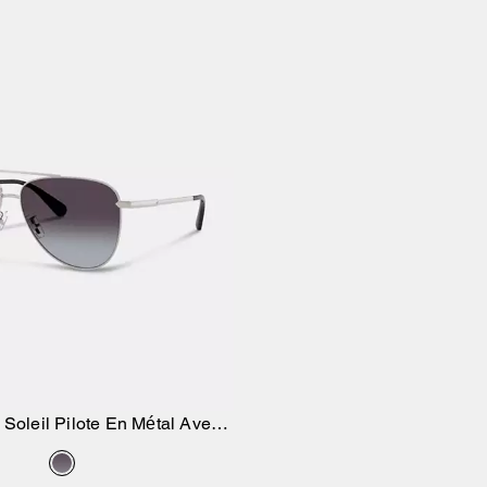
 Soleil Pilote En Métal Avec
Ajouter au panier
niture Métallique C