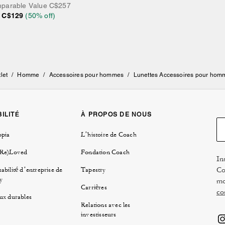
parable Value
C$257
C$129
(
50
% off)
let
/
Homme
/
Accessoires pour hommes
/
Lunettes Accessoires pour hom
ILITÉ
À PROPOS DE NOUS
opia
L’histoire de Coach
(Re)Loved
Fondation Coach
In
Co
abilité d’entreprise de
Tapestry
y
mo
Carrières
co
ux durables
Relations avec les
investisseurs