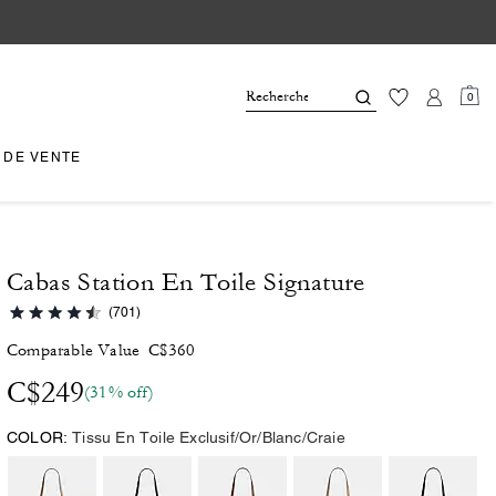
0
 DE VENTE
Cabas Station En Toile Signature
(701)
Comparable Value
C$360
C$249
(31% off)
COLOR:
Tissu En Toile Exclusif/Or/Blanc/Craie