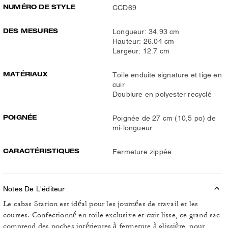
NUMÉRO DE STYLE
CCD69
DES MESURES
Longueur: 34.93 cm
Hauteur: 26.04 cm
Largeur: 12.7 cm
MATÉRIAUX
Toile enduite signature et tige en
cuir
Doublure en polyester recyclé
POIGNÉE
Poignée de 27 cm (10,5 po) de
mi-longueur
CARACTÉRISTIQUES
Fermeture zippée
Notes De L'éditeur
Le cabas Station est idéal pour les journées de travail et les
courses. Confectionné en toile exclusive et cuir lisse, ce grand sac
comprend des poches intérieures à fermeture à glissière, pour