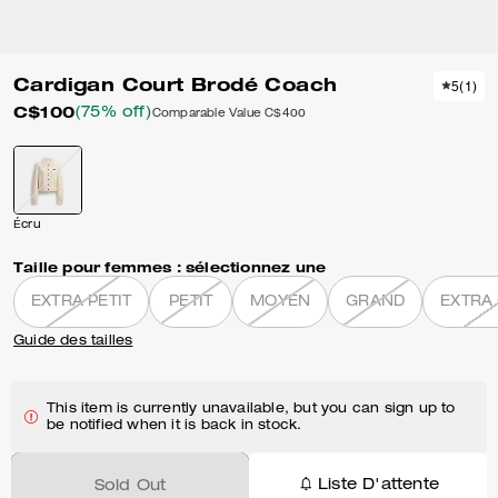
Cardigan Court Brodé Coach
5
(
1
)
C$100
(75% off)
Comparable Value
C$400
Écru
Taille pour femmes :
sélectionnez une
EXTRA PETIT
PETIT
MOYEN
GRAND
EXTRA
Guide des tailles
This item is currently unavailable, but you can sign up to
be notified when it is back in stock.
Liste D'attente
Sold Out