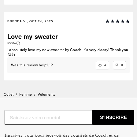
BRENDA V., OCT 24, 2025
Love my sweater
Incité
I absolutely love my new sweater by Coach! It’s very classy! Thank you
😊👍
4
0
Was this review helpful?
Outlet
/
Femme
/
Vêtements
S’INSCRIRE
Inscrivez-vous pour recevoir des courriels de Coach et de