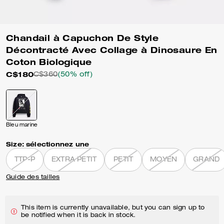
Chandail à Capuchon De Style
Décontracté Avec Collage à Dinosaure En
Coton Biologique
C$180
C$360
(50% off)
Bleu marine
Size:
sélectionnez une
TTP-P
EXTRA PETIT
PETIT
MOYEN
GRAND
Guide des tailles
This item is currently unavailable, but you can sign up to
be notified when it is back in stock.