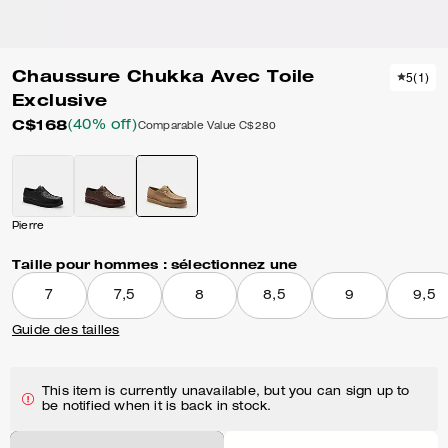
Chaussure Chukka Avec Toile
5
(
1
)
Exclusive
C$168
(40% off)
Comparable Value
C$280
Pierre
Taille pour hommes :
sélectionnez une
7
7,5
8
8,5
9
9,5
Guide des tailles
This item is currently unavailable, but you can sign up to
be notified when it is back in stock.