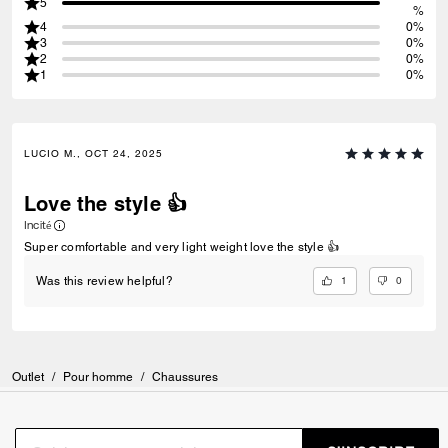
5
%
4
0%
3
0%
2
0%
1
0%
LUCIO M., OCT 24, 2025
Love the style 👍
Incité
Super comfortable and very light weight love the style 👍
1
0
Was this review helpful?
Outlet
/
Pour homme
/
Chaussures