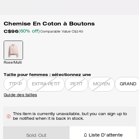
Chemise En Coton à Boutons
C$96
(60% off)
Comparable Value
C$240
Rose/Multi
Taille pour femmes :
sélectionnez une
TTP-P
EXTRA PETIT
PETIT
MOYEN
GRAND
Guide des tailles
This item is currently unavailable, but you can sign up to
be notified when it is back in stock.
Liste D'attente
Sold Out