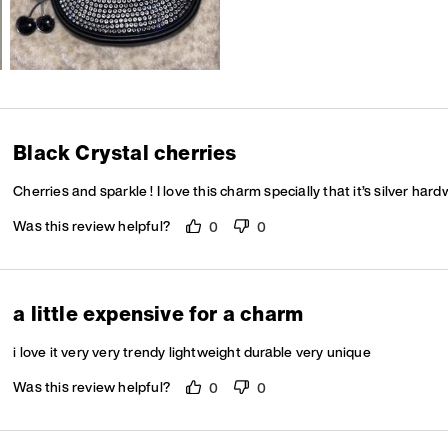
Black Crystal cherries
Cherries and sparkle ! I love this charm specially that it’s silver hard
Was this review helpful?
0
0
a little expensive for a charm
i love it very very trendy lightweight durable very unique
Was this review helpful?
0
0