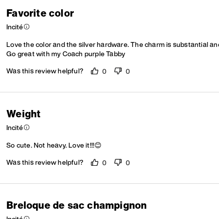
Favorite color
Incité
Love the color and the silver hardware. The charm is substantial and
Go great with my Coach purple Tabby
Was this review helpful?
0
0
Weight
Incité
So cute. Not heavy. Love it!!!😊
Was this review helpful?
0
0
Breloque de sac champignon
Incité