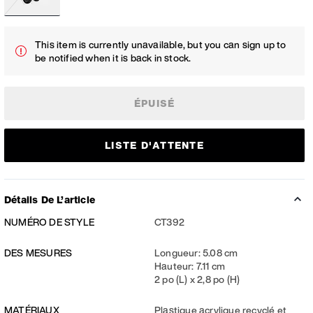
This item is currently unavailable, but you can sign up to
be notified when it is back in stock.
ÉPUISÉ
LISTE D'ATTENTE
Détails De L’article
NUMÉRO DE STYLE
CT392
DES MESURES
Longueur: 5.08 cm
Hauteur: 7.11 cm
2 po (L) x 2,8 po (H)
MATÉRIAUX
Plastique acrylique recyclé et