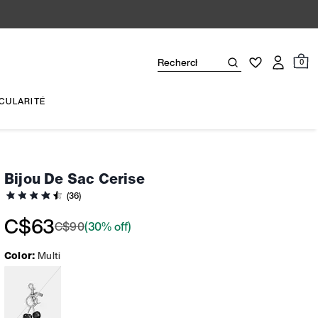
0
CULARITÉ
Bijou De Sac Cerise
(36)
C$63
C$90
(30% off)
Color:
Multi