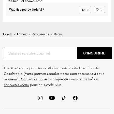
Très beau et shower safe
0
0
Was this review helpful?
Coach
/
Femme
/
Accessoires
/
Bijoux
S’INSCRIRE
Inscrivez-vous pour recevoir des courriels de Coach et de
Coachtopia (vous pouvez annuler votre consentement à tout
moment). Consultez notre
Politique de confidentialité
ou
contactez-nous
pour en savoir plus.