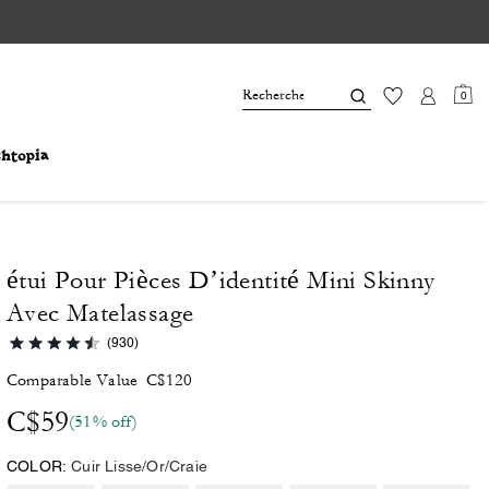
0
étui Pour Pièces D’identité Mini Skinny
Avec Matelassage
(930)
Comparable Value
C$120
C$59
(51% off)
COLOR:
Cuir Lisse/Or/Craie