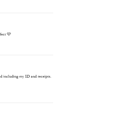
rfect 🩷
d including my ID and receipts.