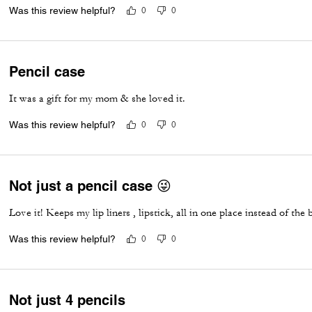
Was this review helpful?
0
0
Pencil case
It was a gift for my mom & she loved it.
Was this review helpful?
0
0
Not just a pencil case 😜
Love it! Keeps my lip liners , lipstick, all in one place instead of th
Was this review helpful?
0
0
Not just 4 pencils