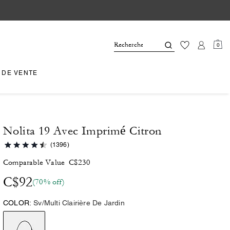
0
 DE VENTE
Nolita 19 Avec Imprimé Citron
(1396)
Comparable Value
C$230
C$92
(70% off)
COLOR:
Sv/Multi Clairière De Jardin