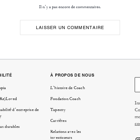
Il n’y a pas encore de commentaires.
LAISSER UN COMMENTAIRE
ILITÉ
À PROPOS DE NOUS
opia
L’histoire de Coach
(Re)Loved
Fondation Coach
In
Co
abilité d’entreprise de
Tapestry
y
mo
Carrières
co
ux durables
Relations avec les
investisseurs