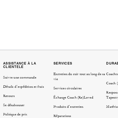
ASSISTANCE À LA
SERVICES
DURAB
CLIENTÈLE
Entretien du cuir tout au long de sa
Coacht
Suivre une commande
vie
Coach 
Détails d’expédition et frais
Services circulaires
Respons
Retours
Échange Coach (Re)Loved
Tapestr
Se désabonner
Produits d’entretien
Matéria
Politique de prix
Réparations