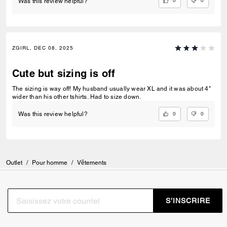
0
0
Was this review helpful?
ZGIRL, DEC 08, 2025
Cute but sizing is off
The sizing is way off! My husband usually wear XL and it was about 4"
wider than his other tshirts. Had to size down.
0
0
Was this review helpful?
Outlet
/
Pour homme
/
Vêtements
S’INSCRIRE