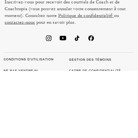
Inscrivez-vous pour recevoir des courriels de Coach et de
Coachtopia (vous pouvez annuler votre consentement à tout
moment). Consultez notre
Politique de confidentialité
ou
contactez-nous
pour en savoir plus.
CONDITIONS D’UTILISATION
GESTION DES TÉMOINS
NE PAS VENDRE NI
CADRE DE CONFIDENTIALITÉ
PARTAGER MES
DES DONNÉES : POLITIQUE
RENSEIGNEMENTS
DE CONFIDENTIALITÉ POUR
PERSONNELS
LES CONSOMMATEURS
LOI SUR LA TRANSPARENCE
POLITIQUE DE
DE LA CALIFORNIE & LOI SUR
CONFIDENTIALITÉ
L’ESCLAVAGE MODERNE DU
ROYAUME UNI
PROTECTION DE LA MARQUE
ACCESSIBILITÉ
RÉTROACTION
© 2026 COACH. TOUS DROITS RÉSERVÉS.