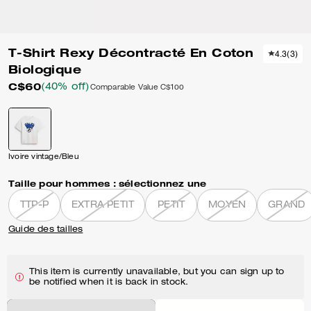
T-Shirt Rexy Décontracté En Coton
4.3
(
3
)
Biologique
C$60
(40% off)
Comparable Value
C$100
Ivoire vintage/Bleu
Taille pour hommes :
sélectionnez une
TTP-P
EXTRA PETIT
PETIT
MOYEN
GRAND
Guide des tailles
This item is currently unavailable, but you can sign up to
be notified when it is back in stock.