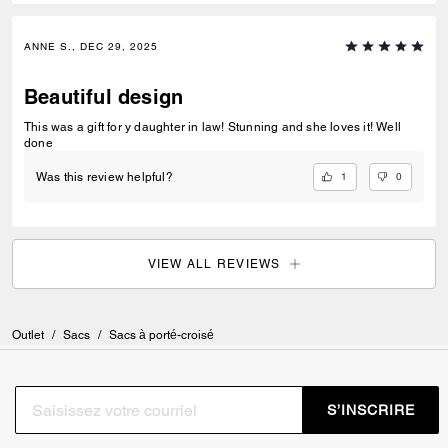
ANNE S., DEC 29, 2025
Beautiful design
This was a gift for y daughter in law! Stunning and she loves it! Well
done
1
0
Was this review helpful?
VIEW ALL REVIEWS
Outlet
/
Sacs
/
Sacs à porté-croisé
S’INSCRIRE