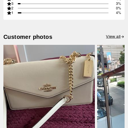
3
3%
2
0%
1
4%
Customer photos
View all