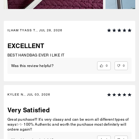
ILHAM TYASS T., JUL 28, 2026
EXCELLENT
BEST HANDBAG EVER I LIKE IT
0
0
Was this review helpful?
KYLEE N., JUL 03, 2026
Very Satisfied
Great purchase!!! It’s very classy and can be worn all different types of
ways✨✨ 100% Authentic and worth the purchase most definitely will
ordere again!!