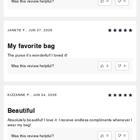
0
0
Was this review helpful?
JANETE F., JUN 27, 2026
My favorite bag
The purse it’s wonderful! I loved it!
0
0
Was this review helpful?
KIZZANNE P., JUN 24, 2026
Beautiful
Absolutely beautiful! I love it. I receive endless compliments whenever I
wear my bag!
0
0
Was this review helpful?