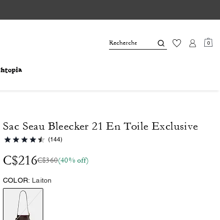
0
Sac Seau Bleecker 21 En Toile Exclusive
(144)
C$216
C$360
(40% off)
COLOR:
Laiton