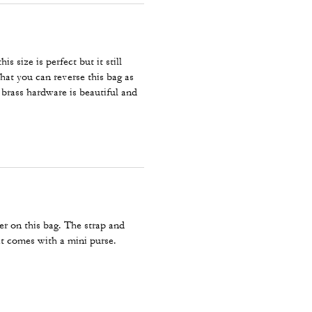
is size is perfect but it still
that you can reverse this bag as
 brass hardware is beautiful and
!!
her on this bag. The strap and
at comes with a mini purse.