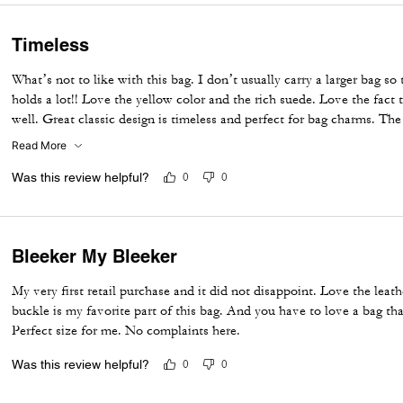
Timeless
What’s not to like with this bag. I don’t usually carry a larger bag so th
holds a lot!! Love the yellow color and the rich suede. Love the fact 
well. Great classic design is timeless and perfect for bag charms. The
adds to its beauty. Coach craftsmanship makes this bag a total winner
Read More
Was this review helpful?
0
0
Bleeker My Bleeker
My very first retail purchase and it did not disappoint. Love the leat
buckle is my favorite part of this bag. And you have to love a bag th
Perfect size for me. No complaints here.
Was this review helpful?
0
0