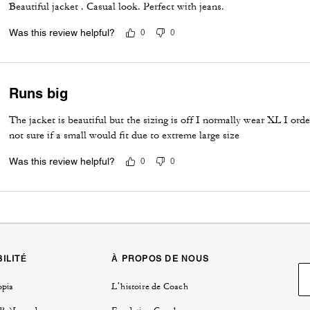
Beautiful jacket . Casual look. Perfect with jeans.
Was this review helpful?
0
0
Runs big
The jacket is beautiful but the sizing is off I normally wear XL I orde
not sure if a small would fit due to extreme large size
Was this review helpful?
0
0
ILITÉ
À PROPOS DE NOUS
opia
L’histoire de Coach