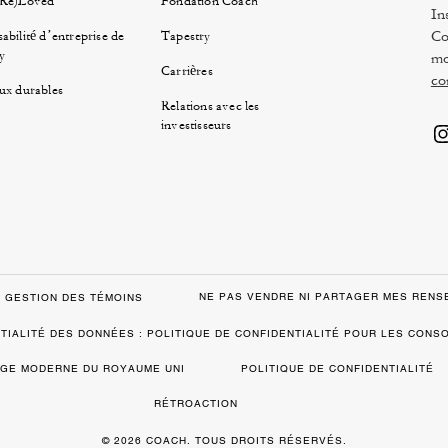
(Re)Loved
Fondation Coach
In
Co
abilité d’entreprise de
Tapestry
y
mo
Carrières
co
ux durables
Relations avec les
investisseurs
NE PAS VENDRE NI PARTAGER MES REN
GESTION DES TÉMOINS
TIALITÉ DES DONNÉES : POLITIQUE DE CONFIDENTIALITÉ POUR LES CON
VAGE MODERNE DU ROYAUME UNI
POLITIQUE DE CONFIDENTIALITÉ
RÉTROACTION
© 2026 COACH. TOUS DROITS RÉSERVÉS.