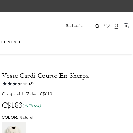
0
 DE VENTE
Veste Cardi Courte En Sherpa
(2)
Comparable Value
C$610
C$183
(70% off)
COLOR:
Naturel