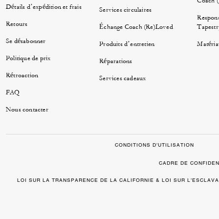
Coach 
Détails d’expédition et frais
Services circulaires
Respons
Retours
Échange Coach (Re)Loved
Tapestr
Se désabonner
Produits d’entretien
Matéria
Politique de prix
Réparations
Rétroaction
Services cadeaux
FAQ
Nous contacter
CONDITIONS D’UTILISATION
CADRE DE CONFIDEN
LOI SUR LA TRANSPARENCE DE LA CALIFORNIE & LOI SUR L’ESCLA