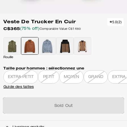
Veste De Trucker En Cuir
5.0
(
2
)
C$365
(75% off)
Comparable Value
C$1 460
Rouille
Taille pour hommes :
sélectionnez une
EXTRA PETIT
PETIT
MOYEN
GRAND
EXTRA
Guide des tailles
Sold Out