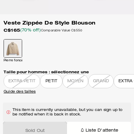
Veste Zippée De Style Blouson
C$165
(70% off)
Comparable Value
C$550
Pierre foncé
Taille pour hommes :
sélectionnez une
EXTRA PETIT
PETIT
MOYEN
GRAND
EXTRA
Guide des tailles
This item is currently unavailable, but you can sign up to
be notified when it is back in stock.
Liste D'attente
Sold Out