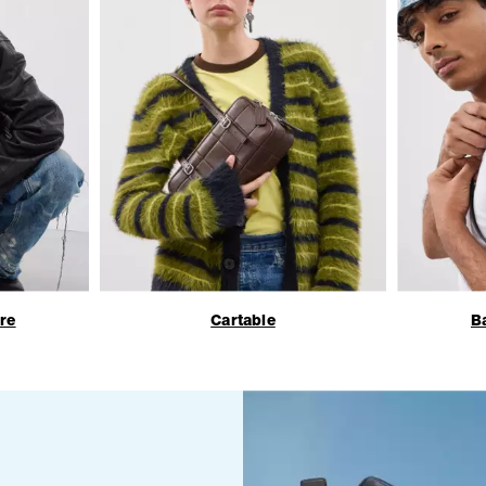
re
Cartable
B