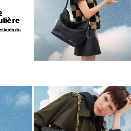
o
lière
estants du
LE SAC HOBO