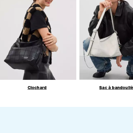
Clochard
Sac à bandouliè