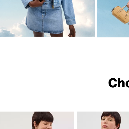
LE SAC BROOKLYN
L
Cho