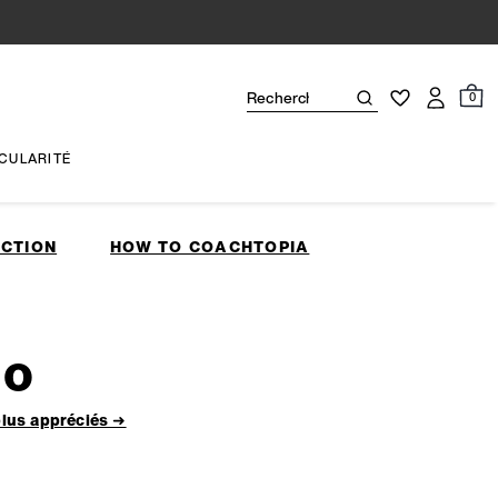
0
CULARITÉ
CTION
HOW TO COACHTOPIA
go
plus appréciés ➜