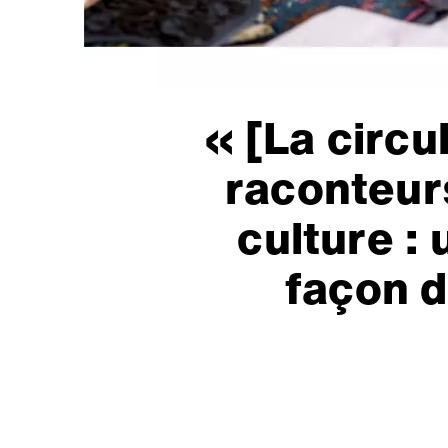
« [La circu
raconteur
culture :
façon d