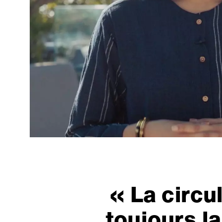
« La circul
toujours la