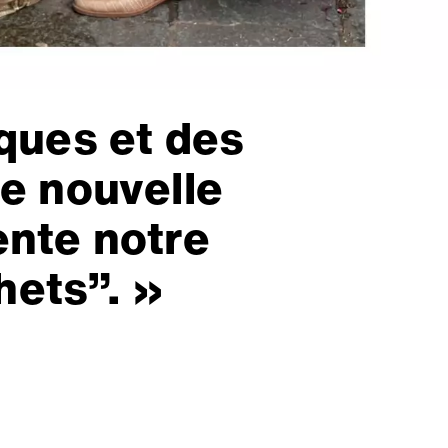
rques et des
e nouvelle
ente notre
hets”. »