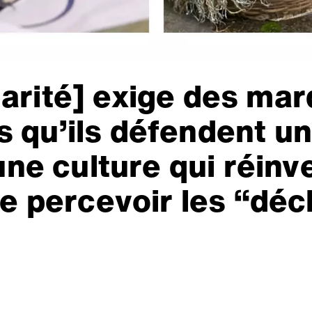
larité] exige des ma
s qu’ils défendent un
 une culture qui réinv
e percevoir les “déc