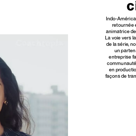
c
Indo-Américai
retournée 
animatrice de
La voie vers l
de la série, n
un parten
entreprise fa
communauté d
en productio
façons de tra