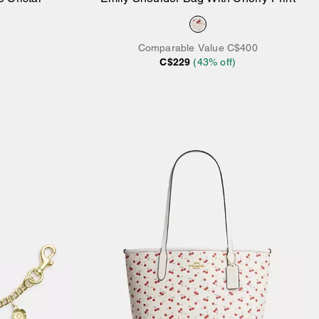
ier
Ajouter au panier
Comparable Value
C$400
C$229
(
43
% off)