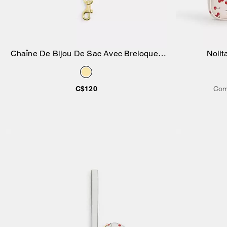
Chaîne De Bijou De Sac Avec Breloques
Nolit
Ajouter au panier
Cerise
C$120
Com