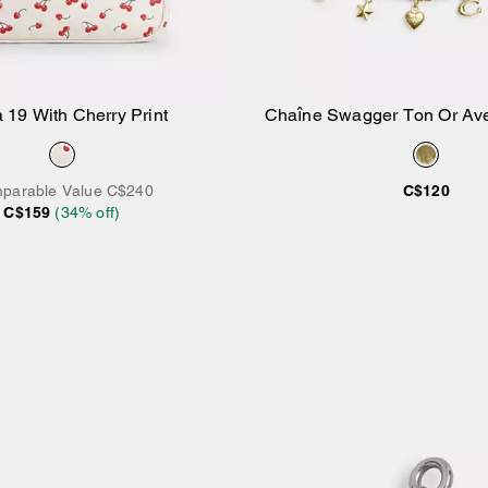
a 19 With Cherry Print
Chaîne Swagger Ton Or Av
Ajouter au panier
Ajouter au pan
parable Value
C$240
C$120
C$159
(
34
% off)