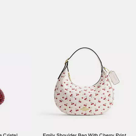
 Cristal
Emily Shoulder Bag With Cherry Print