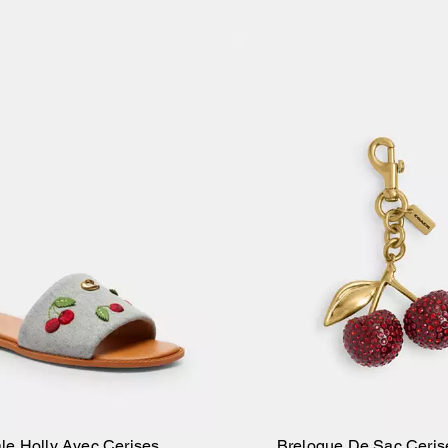
le Holly Avec Cerises
Breloque De Sac Cerise