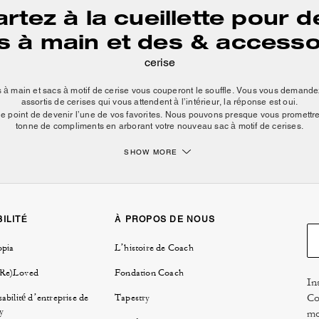
artez à la cueillette pour d
s à main et des & accesso
cerise
à main et sacs à motif de cerise vous couperont le souffle. Vous vous demandez
assortis de cerises qui vous attendent à l’intérieur, la réponse est oui.
r le point de devenir l’une de vos favorites. Nous pouvons presque vous promett
tonne de compliments en arborant votre nouveau sac à motif de cerises.
SHOW MORE
Sacs à imprimé de cerise pour tous
des cerises rouge vif. Après tout, il n’y a rien d’aussi mignon qu’un sac à main 
é-épaule cerise transporteront tous vos essentiels tout en vous donnant l’allure 
inspirée des années 90 et leur bandoulière d’épaule tout confort, le sac Ergo C
ILITÉ
À PROPOS DE NOUS
 où vous allez. Si vous aimez l’esthétique de la cerise, mais que vous voulez que
à main cerise rouge unis. Peu importe le style que vous choisissez, votre garde
opia
L’histoire de Coach
emblématique qu’auparavant.
soin d’une touche de personnalité, nous avons des accessoires en forme de cer
(Re)Loved
Fondation Coach
In
rise sont tellement mignonnes qu’elles ajouteront assurément beaucoup d’éclat
Co
abilité d’entreprise de
Tapestry
 à main ou un
cabas
qui vous attend à la maison, les breloques de sac cerise son
y
mo
e plus mignon. Ou utilisez-les comme porte-clés cerise pour ajouter une touche