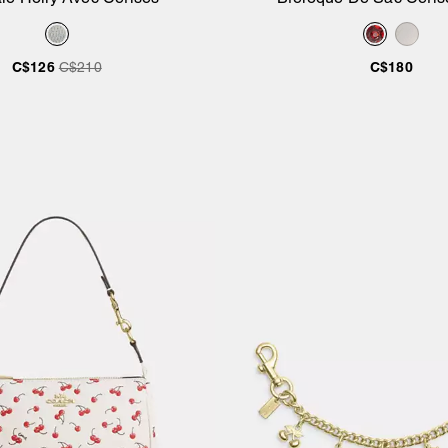
Ajouter au panier
Ajouter au pan
C$126
C$210
C$180