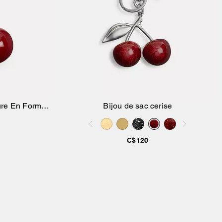
ure En Forme
Bijou de sac cerise
ier
Ajouter au panier
C$120