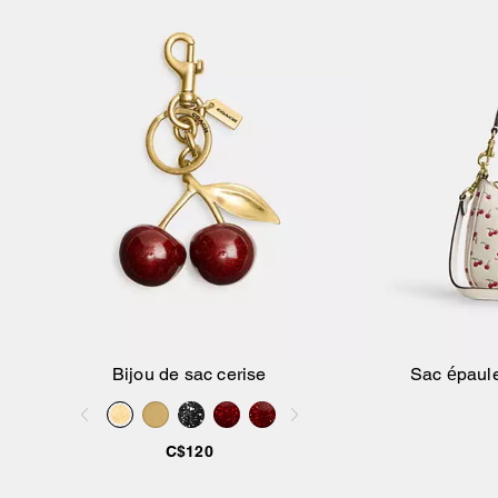
Bijou de sac cerise
Sac épaule
Ajouter au panier
C$120