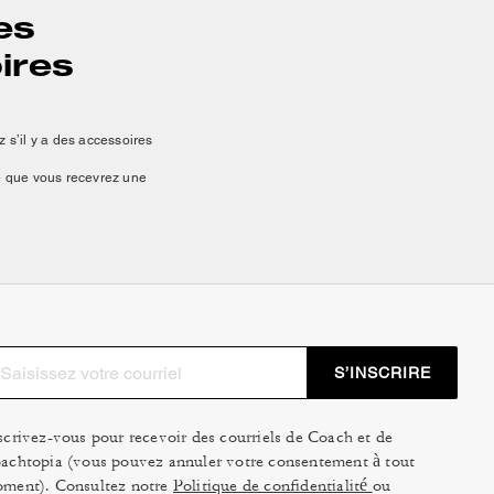
es
ires
 s’il y a des accessoires
re que vous recevrez une
cerise. Aussi pratiques que
la plus chic du quartier.
herry de Coachtopia fera
lque chose de plus simple,
-robe sera infiniment plus
S’INSCRIRE
ise pour ça. Nos breloques
scrivez-vous pour recevoir des courriels de Coach et de
 à n’importe quel sac.
achtopia (vous pouvez annuler votre consentement à tout
t le secret pour rendre
ment). Consultez notre
Politique de confidentialité
ou
 amusante à vos clés et à