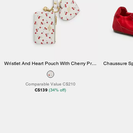
Wristlet And Heart Pouch With Cherry Print
Chaussure Sp
Ajouter au panier
And Charm
Comparable Value
C$210
C$139
(
34
% off)