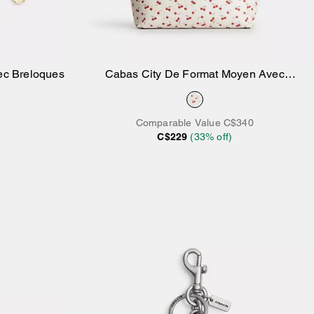
ec Breloques
Cabas City De Format Moyen Avec
ier
Ajouter au panier
Imprimé à Cerises
Comparable Value
C$340
C$229
(
33
% off)