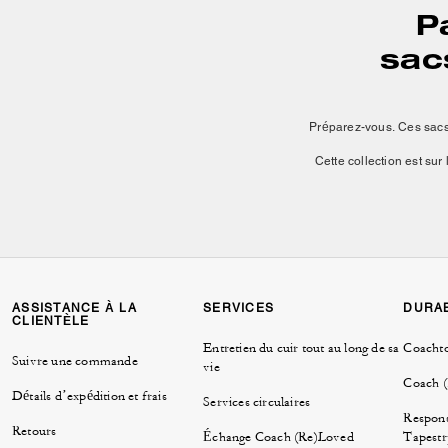
P
sac
Préparez-vous. Ces sacs 
Cette collection est su
Rehaussez le plaisir avec 
mignons, nos sacs à port
Avec leur forme unique 
ASSISTANCE À LA
SERVICES
DURAB
tourner les têtes partout
CLIENTÈLE
essayez l’un de nos sacs 
Entretien du cuir tout au long de sa
Coacht
Suivre une commande
vie
Et lorsque votre sac a be
Coach 
Détails d’expédition et frais
de sac en forme de ce
Services circulaires
Respons
Retours
Que vous ayez un sac
Échange Coach (Re)Loved
Tapestr
n’importe quel sac encor