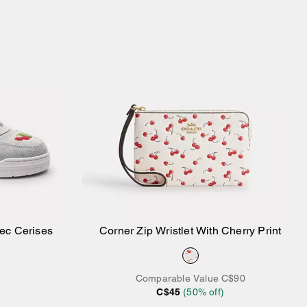
ec Cerises
Corner Zip Wristlet With Cherry Print
ier
Ajouter au panier
Comparable Value
C$90
C$45
(
50
% off)