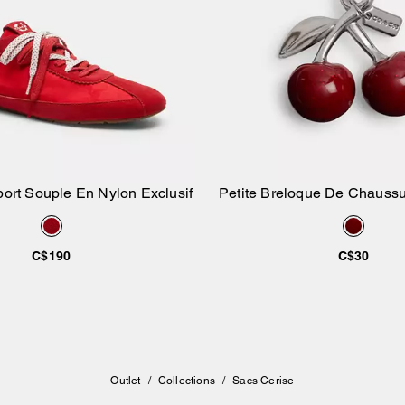
ort Souple En Nylon Exclusif
Petite Breloque De Chauss
Ajouter au panier
Ajouter au pan
De Cerise
C$190
C$30
Outlet
/
Collections
/
Sacs Cerise