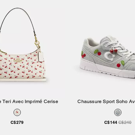
 Teri Avec Imprimé Cerise
Chaussure Sport Soho Av
Ajouter au panier
Ajouter au pan
C$279
C$144
C$240