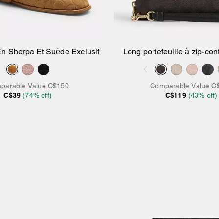
En Sherpa Et Suède Exclusif
Long portefeuille à zip-cont
Signature
parable Value
C$150
Comparable Value
C
C$39
(
74
% off)
C$119
(
43
% off)