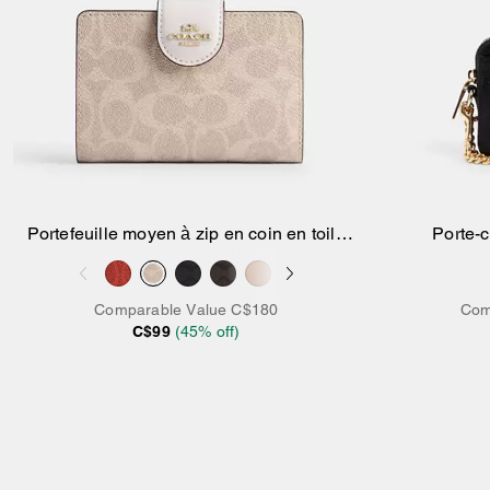
Portefeuille moyen à zip en coin en toile
Porte-c
signature
Comparable Value
C$180
Com
C$99
(
45
% off)