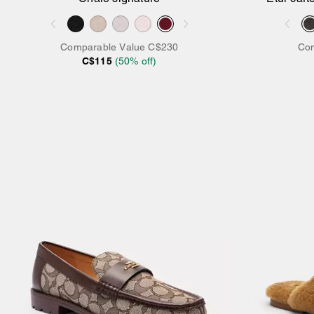
d’iden
Comparable Value
C$230
Com
C$115
(
50
% off)