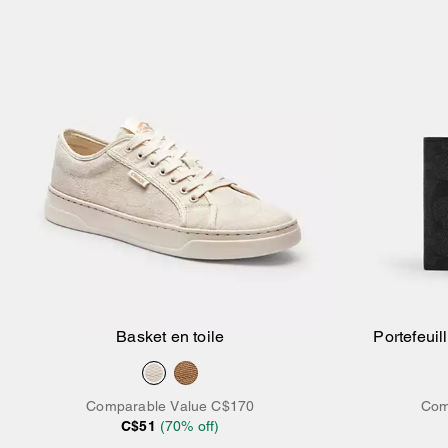
Basket en toile
Portefeuil
Comparable Value
C$170
Com
C$51
(
70
% off)