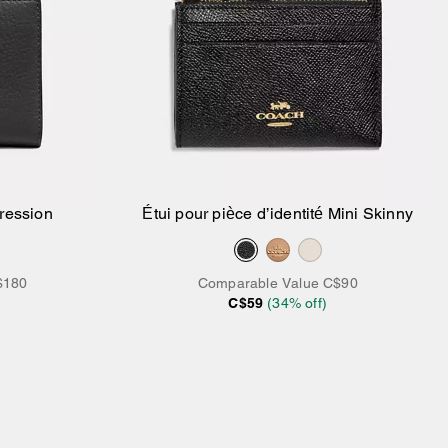
pression
Étui pour pièce d’identité Mini Skinny
$180
Comparable Value
C$90
C$59
(
34
% off)