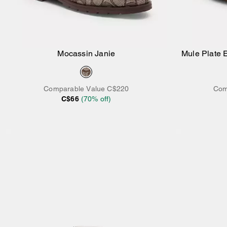
Mocassin Janie
Mule Plate 
Comparable Value
C$220
Com
C$66
(
70
% off)