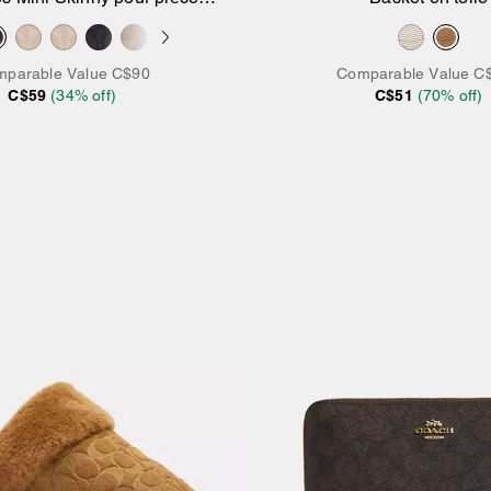
tité en toile Signature
parable Value
C$90
Comparable Value
C
C$59
(
34
% off)
C$51
(
70
% off)