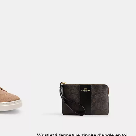
Wristlet à fermeture zippée d’angle en toile