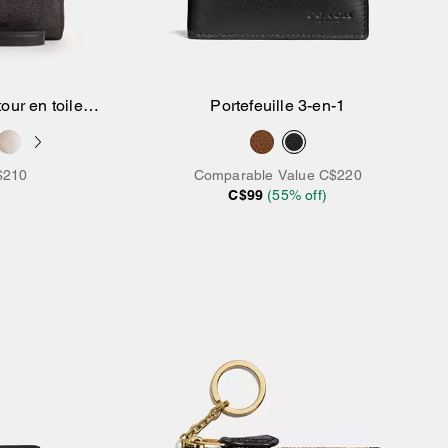
our en toile
Portefeuille 3-en-1
$210
Comparable Value
C$220
C$99
(
55
% off)