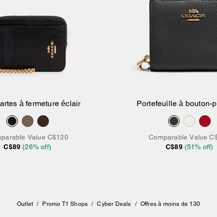
artes à fermeture éclair
Portefeuille à bouton-
parable Value
C$120
Comparable Value
C
C$89
(
26
% off)
C$89
(
51
% off)
Outlet
/
Promo T1 Shops
/
Cyber Deals
/
Offres à moins de 130