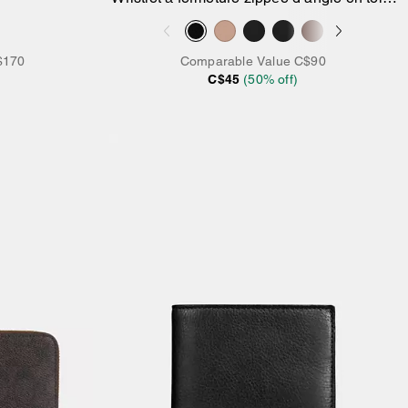
exclusive
$170
Comparable Value
C$90
C$45
(
50
% off)