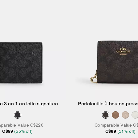
le 3 en 1 en toile signature
Portefeuille à bouton-press
exclusive
parable Value
C$220
Comparable Value
C
C$99
(
55
% off)
C$89
(
51
% off)