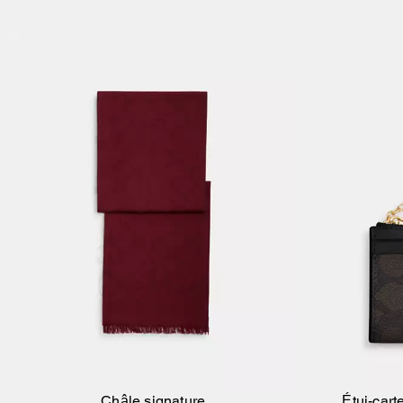
Châle signature
Étui-cart