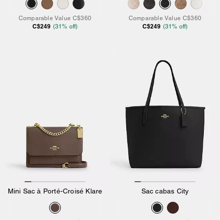
Comparable Value
C$360
Comparable Value
C$360
C$249
C$249
(
31
% off)
(
31
% off)
Mini Sac à Porté-Croisé Klare
Sac cabas City