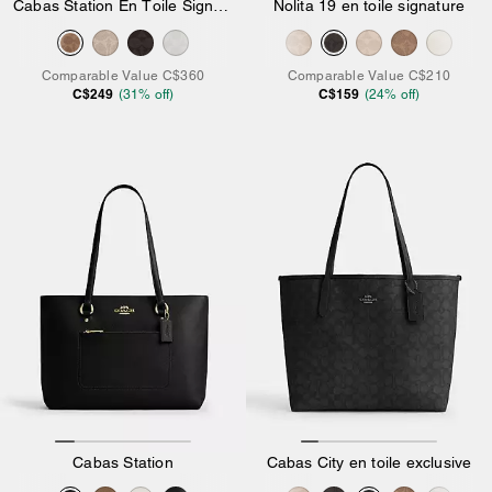
Cabas Station En Toile Signature
Nolita 19 en toile signature
Comparable Value
C$360
Comparable Value
C$210
C$249
C$159
(
31
% off)
(
24
% off)
Cabas Station
Cabas City en toile exclusive