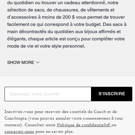
du quotidien ou trouver un cadeau attentionné, notre
sélection de
sacs
, de
chaussures
, de vêtements et
d’accessoires à moins de 200 $ vous permet de trouver
facilement ce qui correspond à votre budget. Des sacs à
main décontractés du quotidien aux bijoux affirmés et
élégants, chaque article est conçu pour compléter votre
mode de vie et votre style personnel.
Des offres qui ne feront pas exploser votre budget
SHOW MORE
Découvrez des vêtements élégants à moins de 200 $
qui apportent à la fois polyvalence et sophistication à
votre garde-robe. Agencez un haut chic avec un
pantalon ajusté ou superposez un chandail sur votre
S’INSCRIRE
denim préféré ou une robe pour des tenues faciles à
porter du jour au soir.
Inscrivez-vous pour recevoir des courriels de Coach et de
Complétez votre ensemble avec des
bijoux
et des
Coachtopia (vous pouvez annuler votre consentement à tout
accessoires à moins de 200 $. Qu’il s’agisse d’un
moment). Consultez notre
Politique de confidentialité
ou
bracelet scintillant, d’un foulard élégant ou d’une paire
contactez-nous
pour en savoir plus.