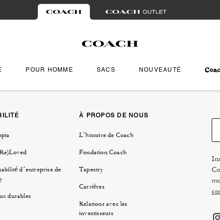
E
POUR HOMME
SACS
NOUVEAUTÉ
ILITÉ
À PROPOS DE NOUS
opia
L’histoire de Coach
(Re)Loved
Fondation Coach
In
Co
abilité d’entreprise de
Tapestry
y
mo
Carrières
co
ux durables
Relations avec les
investisseurs