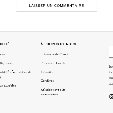
LAISSER UN COMMENTAIRE
ILITÉ
À PROPOS DE NOUS
opia
L’histoire de Coach
(Re)Loved
Fondation Coach
In
Co
abilité d’entreprise de
Tapestry
y
mo
Carrières
co
ux durables
Relations avec les
investisseurs