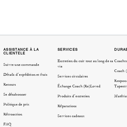
ASSISTANCE À LA
SERVICES
DURAB
CLIENTÈLE
Entretien du cuir tout au long de sa
Coacht
Suivre une commande
vie
Coach 
Détails d’expédition et frais
Services circulaires
Respons
Retours
Échange Coach (Re)Loved
Tapestr
Se désabonner
Produits d’entretien
Matéria
Politique de prix
Réparations
Rétroaction
Services cadeaux
FAQ