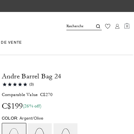
0
 DE VENTE
Andre Barrel Bag 24
(3)
Comparable Value
C$270
C$199
(26% off)
COLOR:
Argent/Olive