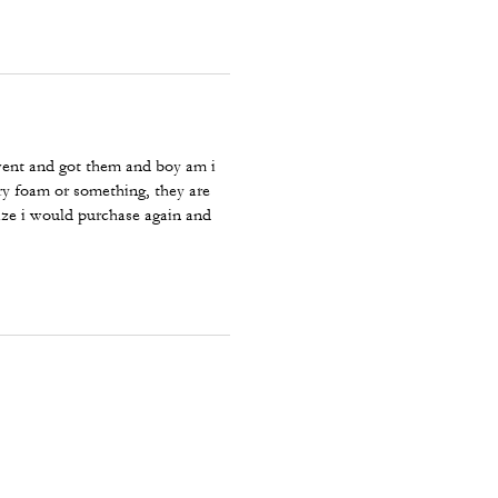
went and got them and boy am i
ry foam or something, they are
 size i would purchase again and
bout gone...lol!!