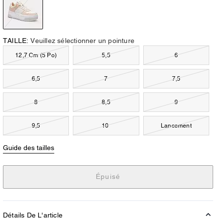
TAILLE:
Veuillez sélectionner un pointure
12,7 Cm (5 Po)
5,5
6
6,5
7
7,5
8
8,5
9
9,5
10
Lancement
Guide des tailles
Épuisé
Détails De L'article