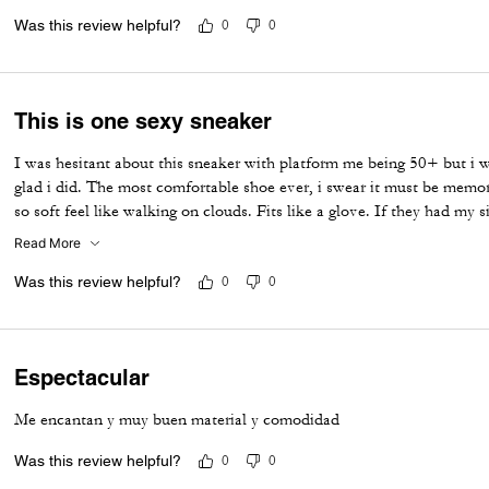
Was this review helpful?
0
0
This is one sexy sneaker
I was hesitant about this sneaker with platform me being 50+ but i 
glad i did. The most comfortable shoe ever, i swear it must be memo
so soft feel like walking on clouds. Fits like a glove. If they had my
again. Now all my girlfriends want a pair, im kinda glad all sizes are a
Read More
Was this review helpful?
0
0
Espectacular
Me encantan y muy buen material y comodidad
Was this review helpful?
0
0