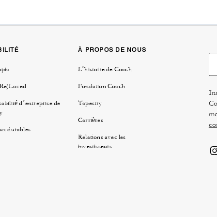
ILITÉ
À PROPOS DE NOUS
opia
L’histoire de Coach
(Re)Loved
Fondation Coach
In
Co
abilité d’entreprise de
Tapestry
y
mo
Carrières
co
ux durables
Relations avec les
investisseurs