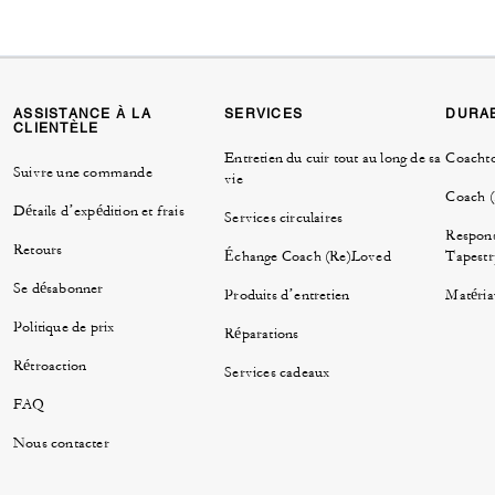
ASSISTANCE À LA
SERVICES
DURAB
CLIENTÈLE
Entretien du cuir tout au long de sa
Coacht
Suivre une commande
vie
Coach 
Détails d’expédition et frais
Services circulaires
Respons
Retours
Échange Coach (Re)Loved
Tapestr
Se désabonner
Produits d’entretien
Matéria
Politique de prix
Réparations
Rétroaction
Services cadeaux
FAQ
Nous contacter