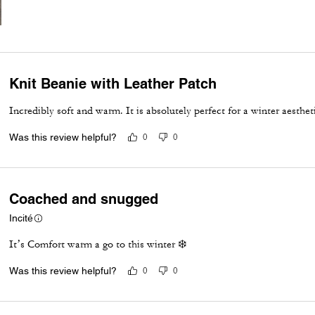
Knit Beanie with Leather Patch
Incredibly soft and warm. It is absolutely perfect for a winter aestheti
Was this review helpful?
0
0
Coached and snugged
Incité
It’s Comfort warm a go to this winter ❄️
Was this review helpful?
0
0