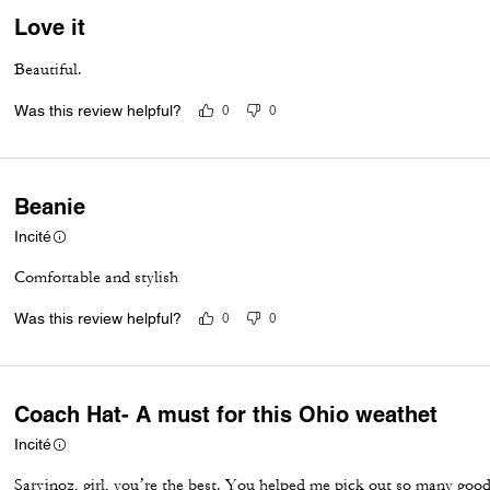
Love it
Beautiful.
Was this review helpful?
0
0
Beanie
Incité
Comfortable and stylish
Was this review helpful?
0
0
Coach Hat- A must for this Ohio weathet
Incité
Sarvinoz, girl, you’re the best. You helped me pick out so many good