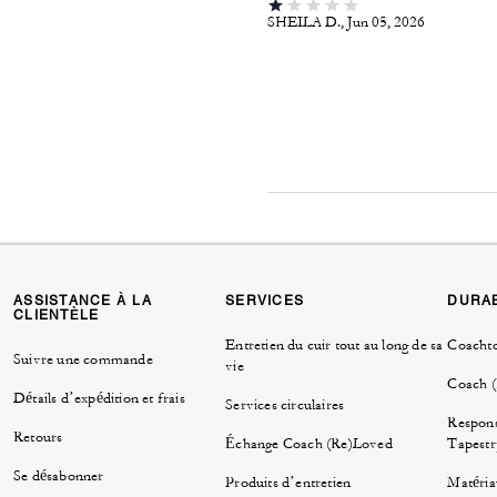
SHEILA D., Jun 05, 2026
ASSISTANCE À LA
SERVICES
DURAB
CLIENTÈLE
Entretien du cuir tout au long de sa
Coacht
Suivre une commande
vie
Coach 
Détails d’expédition et frais
Services circulaires
Respons
Retours
Échange Coach (Re)Loved
Tapestr
Se désabonner
Produits d’entretien
Matéria