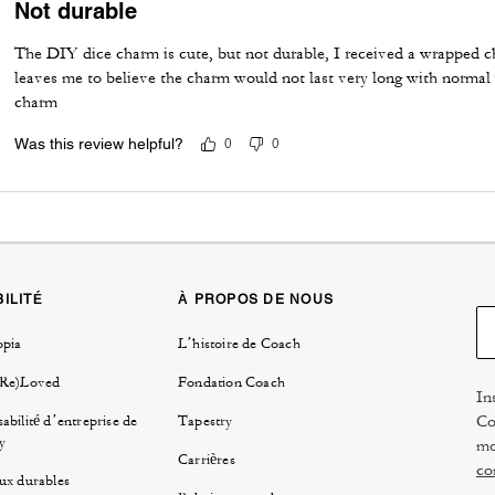
Not durable
The DIY dice charm is cute, but not durable, I received a wrapped 
leaves me to believe the charm would not last very long with normal
charm
Was this review helpful?
0
0
ILITÉ
À PROPOS DE NOUS
opia
L’histoire de Coach
(Re)Loved
Fondation Coach
In
Co
abilité d’entreprise de
Tapestry
y
mo
Carrières
co
ux durables