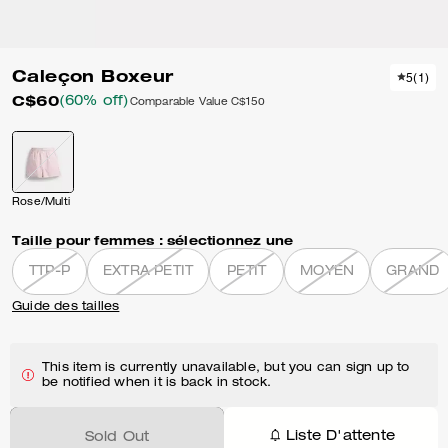
Caleçon Boxeur
5
(
1
)
C$60
(60% off)
Comparable Value
C$150
Rose/Multi
Taille pour femmes :
sélectionnez une
TTP-P
EXTRA PETIT
PETIT
MOYEN
GRAND
Guide des tailles
This item is currently unavailable, but you can sign up to
be notified when it is back in stock.
Liste D'attente
Sold Out