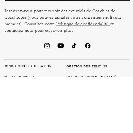
Inscrivez-vous pour recevoir des courriels de Coach et de
Coachtopia (vous pouvez annuler votre consentement à tout
moment). Consultez notre
Politique de confidentialité
ou
contactez-nous
pour en savoir plus.
CONDITIONS D’UTILISATION
GESTION DES TÉMOINS
NE PAS VENDRE NI
CADRE DE CONFIDENTIALITÉ
PARTAGER MES
DES DONNÉES : POLITIQUE
RENSEIGNEMENTS
DE CONFIDENTIALITÉ POUR
PERSONNELS
LES CONSOMMATEURS
LOI SUR LA TRANSPARENCE
POLITIQUE DE
DE LA CALIFORNIE & LOI SUR
CONFIDENTIALITÉ
L’ESCLAVAGE MODERNE DU
ROYAUME UNI
PROTECTION DE LA MARQUE
ACCESSIBILITÉ
RÉTROACTION