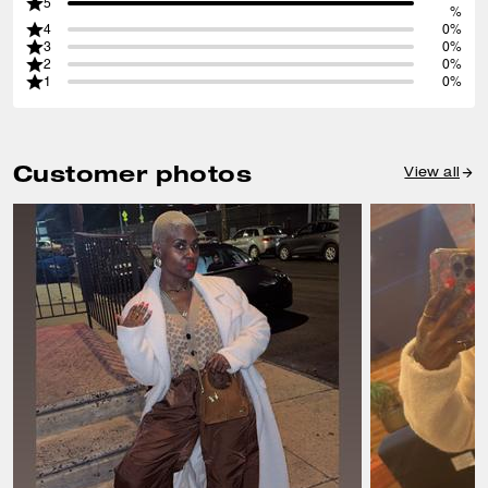
5
%
4
0%
3
0%
2
0%
1
0%
Customer photos
View all