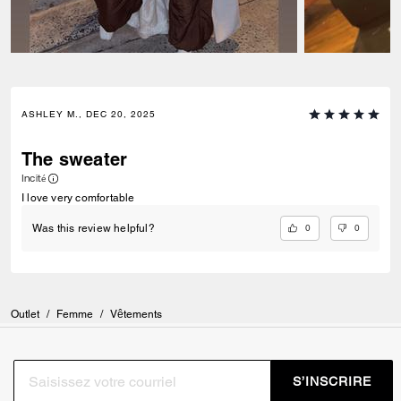
ASHLEY M., DEC 20, 2025
The sweater
Incité
I love very comfortable
0
0
Was this review helpful?
Outlet
/
Femme
/
Vêtements
S’INSCRIRE