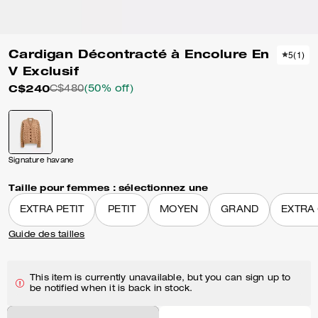
Cardigan Décontracté à Encolure En
5
(
1
)
V Exclusif
C$240
C$480
(50% off)
Signature havane
Taille pour femmes :
sélectionnez une
EXTRA PETIT
PETIT
MOYEN
GRAND
EXTRA
Guide des tailles
This item is currently unavailable, but you can sign up to
be notified when it is back in stock.