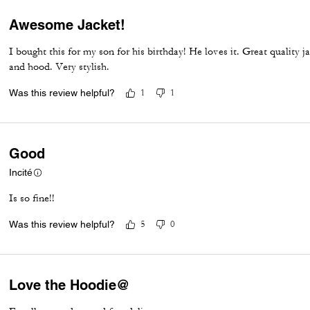
Awesome Jacket!
I bought this for my son for his birthday! He loves it. Great quality j
and hood. Very stylish.
Was this review helpful?
1
1
Good
Incité
Is so fine!!
Was this review helpful?
5
0
Love the Hoodie@